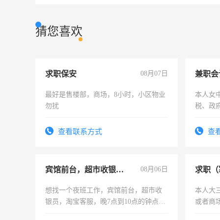
猜您喜欢
求职保安
08月07日
兼职会
最好是售楼部，商场，8小时，小区物业
本人女
勿扰
税、政
为各类
务，财
查看联系方式
查
作
宾馆前台，超市收银员，淘宝客服
08月06日
求职（
想找一个夜班工作，宾馆前台，超市收
本人大
银员，淘宝客服，晚7点到10点的钟点
或者商
工，麻烦看到的老板加我微信聊，手机