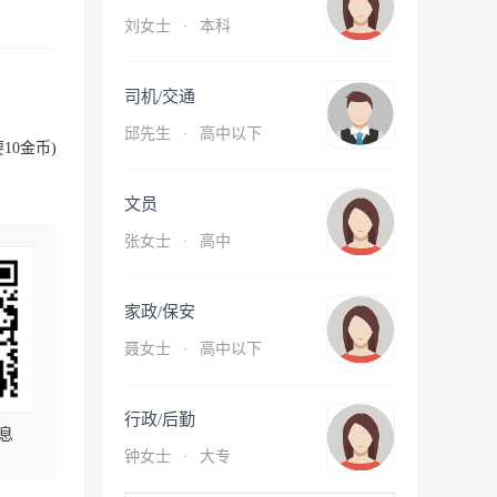
刘女士
·
本科
司机/交通
邱先生
·
高中以下
10金币)
文员
张女士
·
高中
家政/保安
聂女士
·
高中以下
行政/后勤
息
钟女士
·
大专