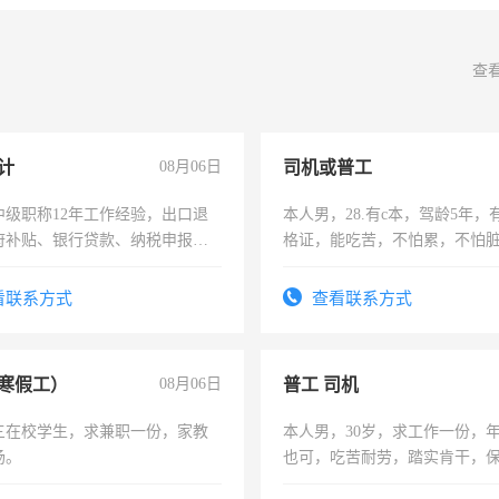
查
计
08月06日
司机或普工
中级职称12年工作经验，出口退
本人男，28.有c本，驾龄5年，
府补贴、银行贷款、纳税申报、
格证，能吃苦，不怕累，不怕
公司策划，设建新账，理乱账业
实，需求稳定工作一份，保险
务咨询等业务。欲求兼职会计工
看联系方式
查看联系方式
寒假工）
08月06日
普工 司机
三在校学生，求兼职一份，家教
本人男，30岁，求工作一份，
场。
也可，吃苦耐劳，踏实肯干，
勿扰