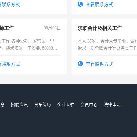
看联系方式
查看联系方式
师工作
08月06日
求职会计及相关工作
师工作 各种火锅。家常菜。早
本人 37岁，会计大专毕业，做
。烧烤海鲜，工资要求6000以
欲求一份全职会计等财务类工
计证
看联系方式
查看联系方式
信息
招聘资讯
发布简历
企业入驻
会员中心
法律申明
们