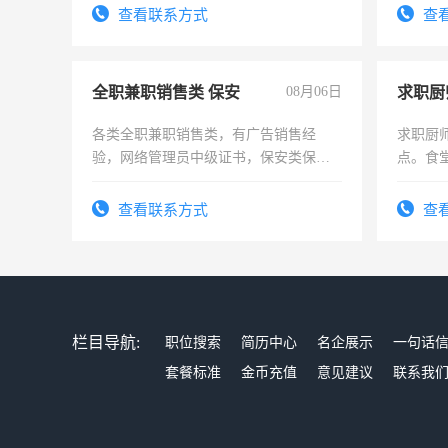
号同微信
查看联系方式
查
全职兼职销售类 保安
08月06日
求职厨
各类全职兼职销售类，有广告销售经
求职厨
验，网络管理员中级证书，保安类保安
点。食堂
队长，形象岗或幼儿园保安，维修水电
上
有高低压电工证和十几年工作经验
查看联系方式
查
栏目导航:
职位搜索
简历中心
名企展示
一句话
套餐标准
金币充值
意见建议
联系我